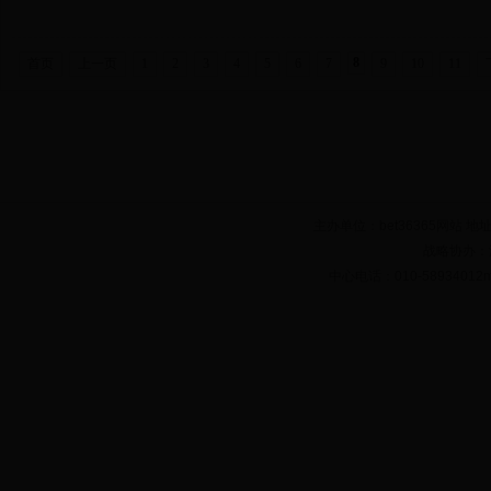
8
首页
上一页
1
2
3
4
5
6
7
9
10
11
主办单位：bet36365网站 地
战略协办：
中心电话：010-58934012mail