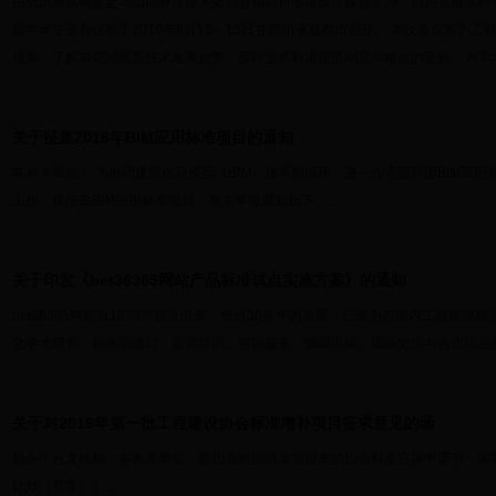
由全国建筑物鉴定与加固标准技术委员会和四川省建设厅联合主办，四川省建筑科
届学术交流会议将于2016年8月13～15日在四川省成都市召开。 本次会议将为
成果、了解本领域最新技术发展趋势、探讨业界标准规范制定与修改的契机，为学术界
关于征集2016年BIM应用标准项目的通知
各有关单位： 为推动建筑信息模型（BIM）技术的应用，进一步完善我国BIM应用标
工作，现征集BIM应用标准项目。有关事项通知如下：...
关于印发《bet36365网站产品标准试点实施方案》的通知
bet36365网站自1979年成立以来，经过30多年的发展，已成为在国内工程建
化学术研究、标准制修订、宣贯培训、咨询服务、编辑出版、国际交流与合作等业务的
关于对2016年第一批工程建设协会标准增补项目征求意见的函
协会个分支机构、各有关单位：我协会根据跟单位报来的协会标准立项申请书，编制
计划（草案）》...